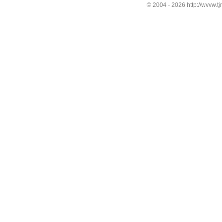
© 2004 -
2026 http://wvvw.tj