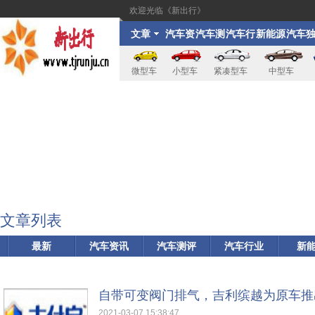
欢迎光临《新出行》
文章
汽车资
汽车测
汽车行
新能源
汽车
讯
评
业
家
微型车
小型车
紧凑型车
中型车
文章列表
最新
汽车资讯
汽车测评
汽车行业
新
自带可变阀门排气，吉利缤越为原车推
2021-03-07 15:38:47