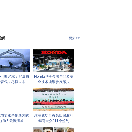
图解
更多>>
ER | 叶泽斌：尽展自
Honda携全领域产品及安
青春气，尽探未来
全技术成果参展第八
城市文旅营销新方式
淮安成功举办第四届淮河
航助力云澜湾举
华商大会211个签约