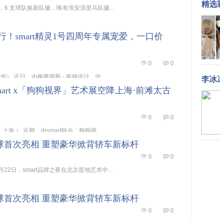
精选
中，6 支球队焕新队徽，唯有淮安浪里马队徽...
！smart精灵1号四周年专属宠爱，一口价
0
0
日，杭州） 近日，由梅赛德斯 - 奔驰设计、中...
李冰
mart x「狗狗视界」艺术展空降上海·前滩太古
0
0
 日， 上海 ） 近期，由smart联合「狗狗视...
号全球首次亮相 重塑豪华掀背轿车新标杆
0
0
 4月22日，smart品牌之夜在北京星地艺术中...
号全球首次亮相 重塑豪华掀背轿车新标杆
0
0