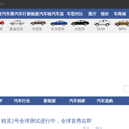
行》
资
汽车测
汽车行
新能源
汽车独
汽车选
车型对比
图片
报价
车商城
评
业
家
购
车
紧凑型车
中型车
中大型车
大型车
SUV
MPV
评
汽车行业
新能源
汽车独家
汽车选购
rt 精灵2号全球测试进行中，全球首秀在即
0
0