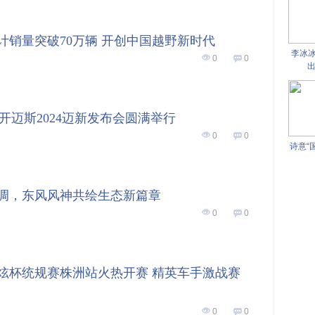
计销量突破70万辆 开创中国越野新时代
李冰
0
0
出
 开迈斯2024迈新发布会圆满举行
0
0
诗意“
调，东风风神共绘生态新篇章
0
0
奕炫杯统规赛株洲站火热开赛 精英车手激战赛
0
0