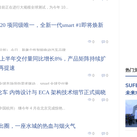
2 号目前正在进行大规模全球测试，为今年 10...
20 项同级唯一，全新一代smart #1即将焕新
0
0
0 日，杭州） 今日，新奢个性智能电动汽车品牌...
rt上半年交付量同比增长8%，产品矩阵持续扩
再提速
热门
0
0
球市场强劲需求驱动， smart 全球交付量...
SU
概念车 内饰设计与 ECA 架构技术细节正式揭晓
未来
0
0
 日，中国杭州） 继今年 4 月在北京完成惊艳...
出圈，一座水城的热血与烟火气
0
0