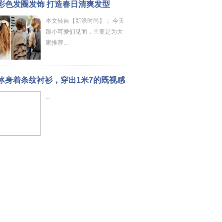
彩色发圈发饰 打造春日清爽发型
本文转自【新浪时尚】； 今天
跟小可爱们见面，主要是为大
家推荐...
冰身着条纹衬衫，穿出1米7的既视感
...