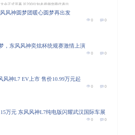
大会正式开幕,近200位知名侨领华商代表出...
东风风神圆梦团暖心圆梦再出发
0
0
梦，东风风神奕炫杯统规赛激情上演
0
0
风神L7 EV上市 售价10.99万元起
0
0
-15万元 东风风神L7纯电版闪耀武汉国际车展
0
0