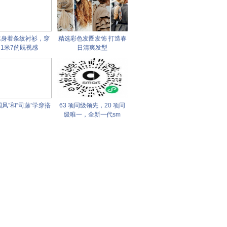
冰身着条纹衬衫，穿
精选彩色发圈发饰 打造春
1米7的既视感
日清爽发型
国风”和“司藤”学穿搭
63 项同级领先，20 项同
级唯一，全新一代sm