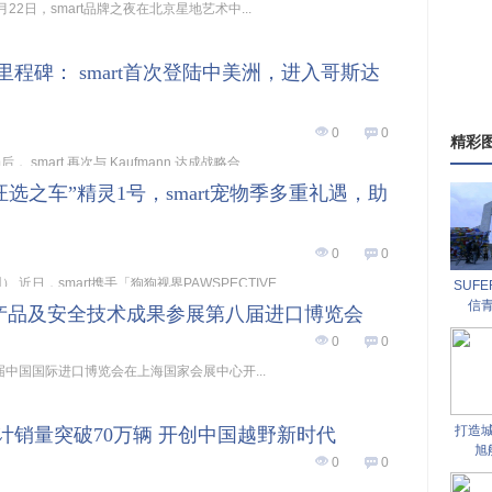
 4月22日，smart品牌之夜在北京星地艺术中...
里程碑： smart首次登陆中美洲，进入哥斯达
0
0
精彩
smart 再次与 Kaufmann 达成战略合...
“汪选之车”精灵1号，smart宠物季多重礼遇，助
0
0
 近日，smart携手「狗狗视界PAWSPECTIVE...
SUF
信
领域产品及安全技术成果参展第八届进口博览会
0
0
第八届中国国际进口博览会在上海国家会展中心开...
打造
计销量突破70万辆 开创中国越野新时代
旭
0
0